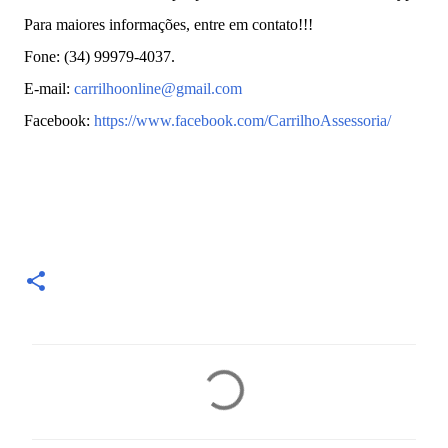
Para maiores informações, entre em contato!!!
Fone: (34) 99979-4037.
E-mail:
carrilhoonline@gmail.com
Facebook:
https://www.facebook.com/CarrilhoAssessoria/
C
o
m